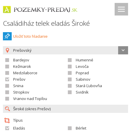
Családiház telek eladás Široké
Uložiť toto hladanie
Prešovský
Bardejov
Humenné
Kežmarok
Levoča
Medzilaborce
Poprad
Prešov
Sabinov
Snina
Stará Ľubovňa
Stropkov
Svidník
Vranov nad Topľou
Típus
Eladás
Bérlet