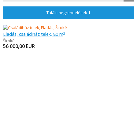
Talált megrendelések
1
Eladás, családiház telek, 80 m
2
Široké
56 000,00
EUR