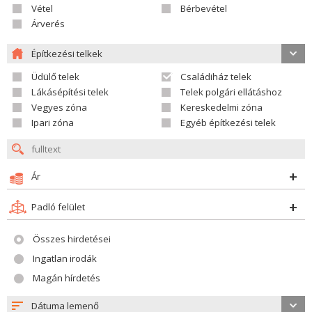
Vétel
Bérbevétel
Árverés
Építkezési telkek
Üdülő telek
Családiház telek
Lákásépítési telek
Telek polgári ellátáshoz
Vegyes zóna
Kereskedelmi zóna
Ipari zóna
Egyéb építkezési telek
Ár
Padló felület
Összes hirdetései
Ingatlan irodák
Magán hírdetés
Dátuma lemenő