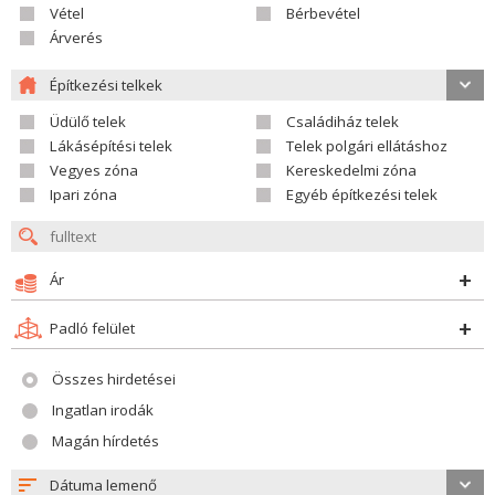
Vétel
Bérbevétel
Árverés
Építkezési telkek
Üdülő telek
Családiház telek
Lákásépítési telek
Telek polgári ellátáshoz
Vegyes zóna
Kereskedelmi zóna
Ipari zóna
Egyéb építkezési telek
Ár
Padló felület
Összes hirdetései
Ingatlan irodák
Magán hírdetés
Dátuma lemenő