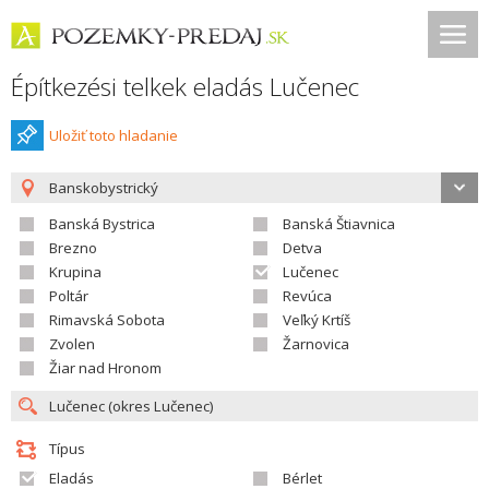
Építkezési telkek eladás Lučenec
Uložiť toto hladanie
Banskobystrický
Banská Bystrica
Banská Štiavnica
Brezno
Detva
Krupina
Lučenec
Poltár
Revúca
Rimavská Sobota
Veľký Krtíš
Zvolen
Žarnovica
Žiar nad Hronom
Típus
Eladás
Bérlet