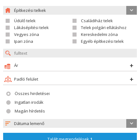
Építkezési telkek
Üdülő telek
Családiház telek
Lákásépítési telek
Telek polgári ellátáshoz
Vegyes zóna
Kereskedelmi zóna
Ipari zóna
Egyéb építkezési telek
Ár
Padló felület
Összes hirdetései
Ingatlan irodák
Magán hírdetés
Dátuma lemenő
Talált megrendelések
1