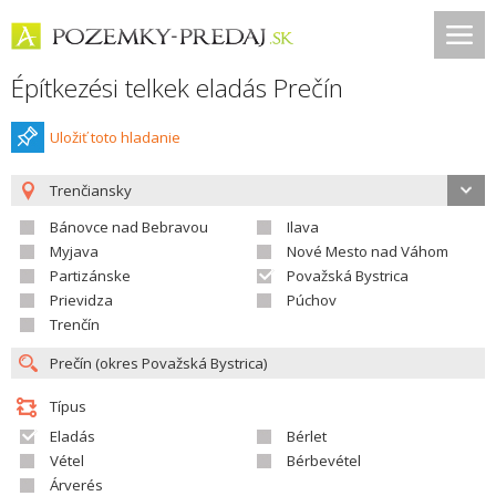
Építkezési telkek eladás Prečín
Uložiť toto hladanie
Trenčiansky
Bánovce nad Bebravou
Ilava
Myjava
Nové Mesto nad Váhom
Partizánske
Považská Bystrica
Prievidza
Púchov
Trenčín
Típus
Eladás
Bérlet
Vétel
Bérbevétel
Árverés