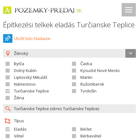
Építkezési telkek eladás Turčianske Teplice
Uložiť toto hladanie
Žilinský
Bytča
Čadca
Dolný Kubín
Kysucké Nové Mesto
Liptovský Mikuláš
Martin
Námestovo
Ružomberok
Turčianske Teplice
Tvrdošín
Žilina
Típus
Eladás
Bérlet
Vétel
Bérbevétel