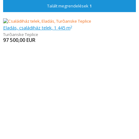
Talált megrendelések
1
Eladás, családiház telek, 1 445 m
2
Turčianske Teplice
97 500,00
EUR