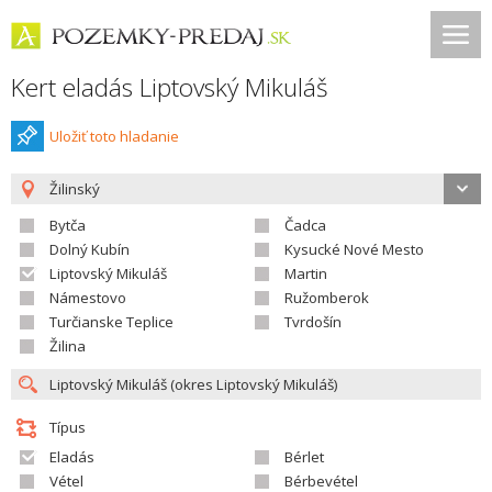
Kert eladás Liptovský Mikuláš
Uložiť toto hladanie
Žilinský
Bytča
Čadca
Dolný Kubín
Kysucké Nové Mesto
Liptovský Mikuláš
Martin
Námestovo
Ružomberok
Turčianske Teplice
Tvrdošín
Žilina
Típus
Eladás
Bérlet
Vétel
Bérbevétel