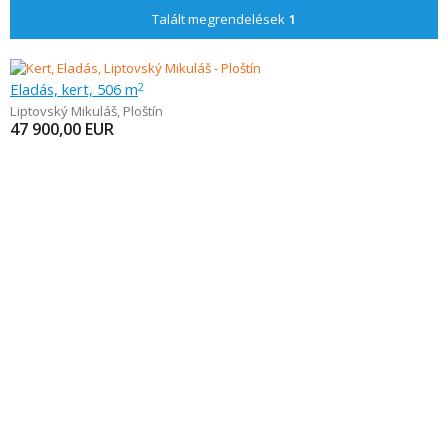
Talált megrendelések
1
Eladás, kert, 506 m
2
Liptovský Mikuláš
,
Ploštín
47 900,00
EUR