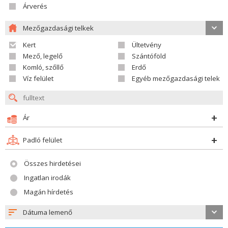
Árverés
Mezőgazdasági telkek
Kert
Ültetvény
Mező, legelő
Szántóföld
Komló, szőllő
Erdő
Víz felület
Egyéb mezőgazdasági telek
Ár
Padló felület
Összes hirdetései
Ingatlan irodák
Magán hírdetés
Dátuma lemenő