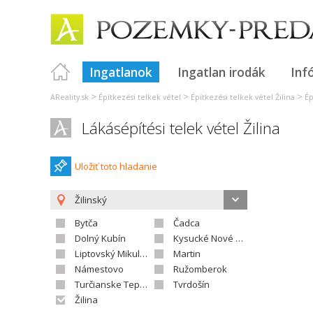
Ingatlanok
Ingatlan irodák
Inf
>
>
>
AReality.sk
Építkezési telkek vétel
Építkezési telkek vétel Žilina
Ép
Lákásépítési telek vétel Žilina
Uložiť toto hladanie
Žilinský
Bytča
Čadca
Dolný Kubín
Kysucké Nové Mesto
Liptovský Mikuláš
Martin
Námestovo
Ružomberok
Turčianske Teplice
Tvrdošín
Žilina