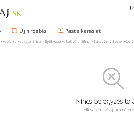
J
ó
Új hirdetés
Paste kereslet
>
>
ítkezési telkek vétel Žilina
Építkezési telkek vétel Žilina
Lákásépítési telek vétel Ž
Nincs bejegyzés tal
Állítsa keresési paraméter