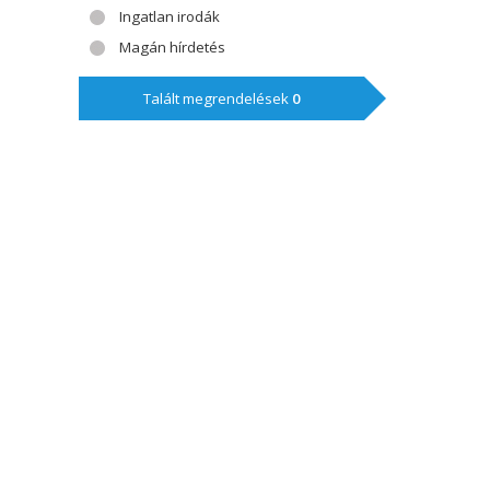
Ingatlan irodák
Magán hírdetés
Talált megrendelések
0