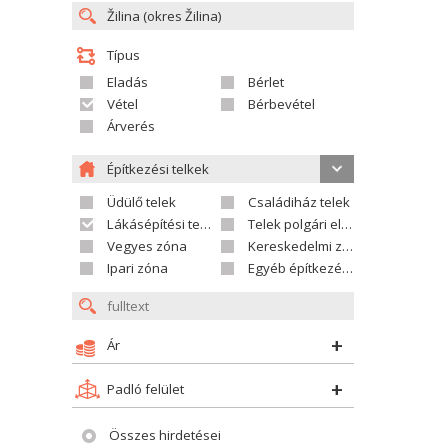
Típus
Eladás
Bérlet
Vétel
Bérbevétel
Árverés
Építkezési telkek
Üdülő telek
Családiház telek
Lákásépítési telek
Telek polgári ellátáshoz
Vegyes zóna
Kereskedelmi zóna
Ipari zóna
Egyéb építkezési telek
Ár
Padló felület
Összes hirdetései