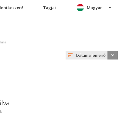
elentkezzen!
Tagjai
Magyar
ilina
Dátuma lemenő
álva
ek