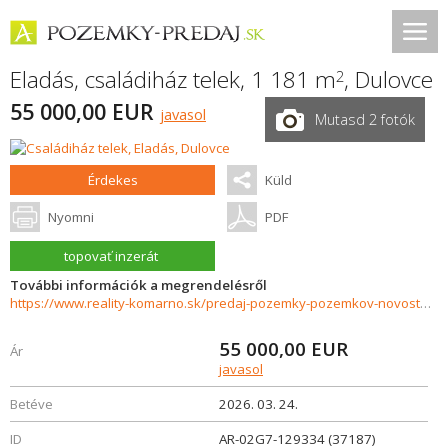
Eladás, családiház telek, 1 181 m
,
Dulovce
2
55 000,00 EUR
javasol
Mutasd 2 fotók
Érdekes
Küld
Nyomni
PDF
topovať inzerát
További információk a megrendelésről
https://www.reality-komarno.sk/predaj-pozemky-pozemkov-novostavby/Na-predaj-slnecny-pozemok-na-polosamote-pri-lese-37187/?utm_source=areality&utm_medium=xml&utm_term=37187&utm_content=chalupa&utm_campaign=portaly
55 000,00
EUR
Ár
javasol
Betéve
2026. 03. 24.
ID
AR-02G7-129334 (37187)