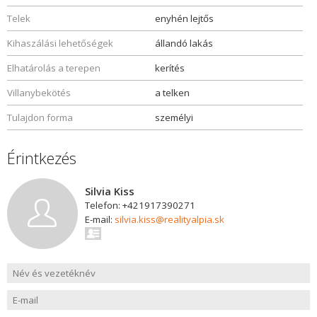
Telek
enyhén lejtős
Kihaszálási lehetőségek
állandó lakás
Elhatárolás a terepen
kerítés
Villanybekötés
a telken
Tulajdon forma
személyi
Érintkezés
Silvia Kiss
Telefon: +421917390271
E-mail:
silvia.kiss@realityalpia.sk