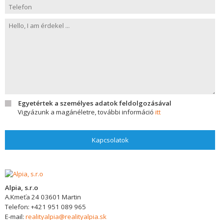
Egyetértek a személyes adatok feldolgozásával
Vigyázunk a magánéletre, további információ
itt
Kapcsolatok
Alpia, s.r.o
A.Kmeťa 24
03601
Martin
Telefon:
+421 951 089 965
E-mail:
realityalpia@realityalpia.sk