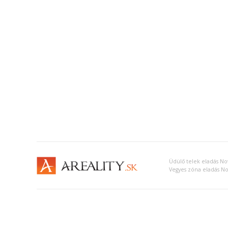
Üdülő telek eladás N
Vegyes zóna eladás N