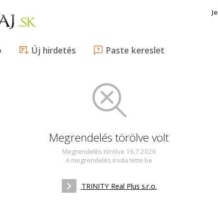
J
ó
Új hirdetés
Paste kereslet
Megrendelés törölve volt
Megrendelés törölve 16.7.2026
A megrendelés iroda tette be
TRINITY Real Plus s.r.o.