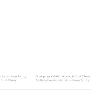
ek eladás Nové Zámky
Telek polgári ellátáshoz eladás Nové Zámky
ás Nové Zámky
Egyéb építkezési telek eladás Nové Zámky