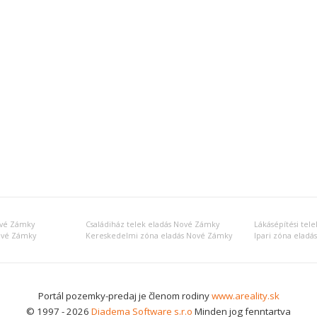
ové Zámky
Családiház telek eladás Nové Zámky
Lákásépítési tel
ové Zámky
Kereskedelmi zóna eladás Nové Zámky
Ipari zóna elad
Portál pozemky-predaj je členom rodiny
www.areality.sk
© 1997 - 2026
Diadema Software s.r.o
Minden jog fenntartva