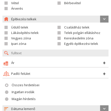
Vétel
Bérbevétel
Árverés
Építkezési telkek
Üdülő telek
Családiház telek
Lákásépítési telek
Telek polgári ellátáshoz
Vegyes zóna
Kereskedelmi zóna
Ipari zóna
Egyéb építkezési telek
Ár
Padló felület
Összes hirdetései
Ingatlan irodák
Magán hírdetés
Dátuma lemenő