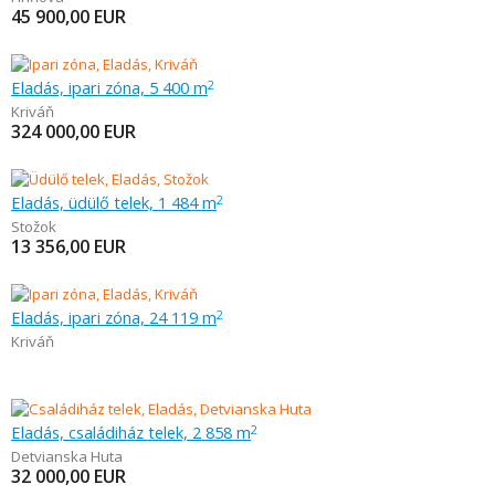
45 900,00
EUR
Eladás, ipari zóna, 5 400 m
2
Kriváň
324 000,00
EUR
Eladás, üdülő telek, 1 484 m
2
Stožok
13 356,00
EUR
Eladás, ipari zóna, 24 119 m
2
Kriváň
Eladás, családiház telek, 2 858 m
2
Detvianska Huta
32 000,00
EUR