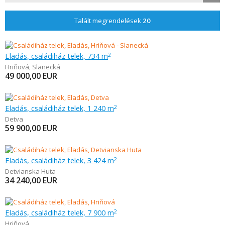
Talált megrendelések
20
Eladás, családiház telek, 734 m
2
Hriňová
,
Slanecká
49 000,00
EUR
Eladás, családiház telek, 1 240 m
2
Detva
59 900,00
EUR
Eladás, családiház telek, 3 424 m
2
Detvianska Huta
34 240,00
EUR
Eladás, családiház telek, 7 900 m
2
Hriňová