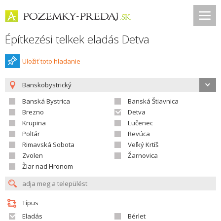
Építkezési telkek eladás Detva
Uložiť toto hladanie
Banskobystrický
Banská Bystrica
Banská Štiavnica
Brezno
Detva
Krupina
Lučenec
Poltár
Revúca
Rimavská Sobota
Veľký Krtíš
Zvolen
Žarnovica
Žiar nad Hronom
Típus
Eladás
Bérlet