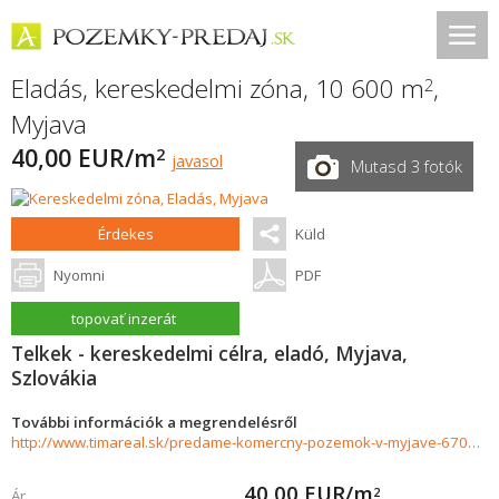
Eladás, kereskedelmi zóna, 10 600 m
,
2
Myjava
40,00 EUR/m
2
javasol
Mutasd 3 fotók
Érdekes
Küld
Nyomni
PDF
topovať inzerát
Telkek - kereskedelmi célra, eladó, Myjava,
Szlovákia
További információk a megrendelésről
http://www.timareal.sk/predame-komercny-pozemok-v-myjave-670252
40,00
EUR/m
2
Ár