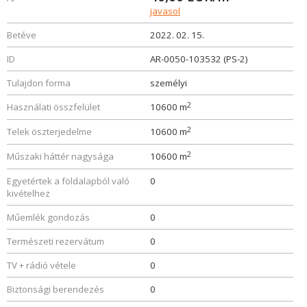
javasol
Betéve
2022. 02. 15.
ID
AR-0050-103532 (PS-2)
Tulajdon forma
személyi
2
Használati összfelület
10600 m
2
Telek öszterjedelme
10600 m
2
Műszaki háttér nagysága
10600 m
Egyetértek a földalapból való
0
kivételhez
Műemlék gondozás
0
Természeti rezervátum
0
TV + rádió vétele
0
Biztonsági berendezés
0