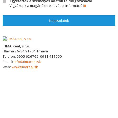
Egyetértek a személyes adatok feldolgozásával
Vigyázunk a magánéletre, további információ
itt
Kapcsolatok
TIMA Real, s.r.o.
Hlavná 26/34
91701
Trnava
Telefon:
0905 626765, 0911 411550
E-mail:
info@timareal.sk
Web:
www.timareal.sk