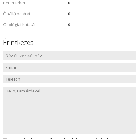
Bérlet teher
0
Önállő bejárat
0
Geológiai kutatás
0
Érintkezés